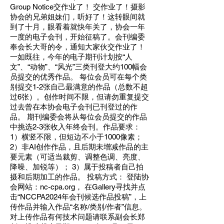
Group Notice
交作业了！ 交作业了！摄影
协会的兄弟姐妹们，听好了！这转眼间就
到了十月，眼看着就快年关了，协会一年
一度的电子会刊，开始征稿了。会刊编委
奉会长大哥的令，通知大家伙交作业了！
一如既往，今年的电子期刊计划按“人
文”、“动物”、“风光”三类刊登大约100幅会
员提交的优秀作品。 每位会员可在每个类
别提交1-2张自己最满意的作品（总数不超
过6张）。创作时间不限，但请勿重复提交
过去曾在本协会电子会刊已刊登过的作
品。 期刊编委会将从每位会员提交的作品
中挑选2-3张收入年终会刊。作品要求：
1）横竖不限，但短边不小于1000像素；
2）非AI创作作品，且后期未增减作品的主
要元素（可适当裁剪、调整色调、亮度、
降噪、加锐等）； 3）属于投稿者自己拍
摄和后期加工的作品。
投稿方式： 登陆协
会网站：nc-cpa.org， 在Gallery寻找并点
击“NCCPA2024年会刊候选作品投稿”，上
传作品并输入作品“名称/类别/作者”信息。
对上传作品有何技术问题请联系副会长郑