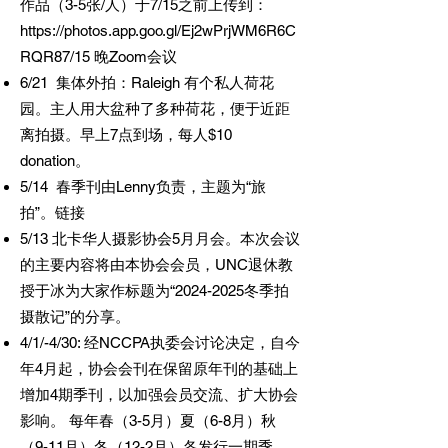
作品（3-5张/人）于7/15之前上传到：
https://photos.app.goo.gl/Ej2wPrjWM6R6C
RQR87/15
晚Zoom会议
6/21 集体外拍：Raleigh 有个私人荷花
园。主人用大盆种了多种荷花，便于近距
离拍摄。早上7点到场，每人$10
donation。
5/14 春季刊由Lenny负责，主题为“旅
拍”。链接
5/13 北卡华人摄影协会5月月会。本次会议
的主要内容将由本协会会员，UNC退休教
授于冰为大家作标题为“
2024-2025
冬季拍
摄散记”的分享。
4/1/-4/30: 经NCCPA执委会讨论决定，自今
年4月起，协会会刊在保留原年刊的基础上
增加4期季刊，以加强会员交流、扩大协会
影响。 每年春（3-5月）夏（6-8月）秋
（9-11月）冬（12-2月）各发行一期季