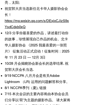
亮，太阳;
祝贺郭大庆当选新任北卡华人摄影协会会
长！
https://mp.weixin.qq.com/s/DExjoCJjzS9x
YsdCdxb0xQ
12/3 分享你最喜爱的作品，讲述最打动你
的故事，珍惜展现自己作品的机会。北卡
华人摄影协会 《2025 我最喜爱的一张照
片》 征集活动正式启动！征集时间：2025
年 11 月 23 日 — 12月 3日
10/28 月会揭晓协会新会长的选举结果. 祝
贺郭大庆会长当选.
9/19 NCCPA 八月月会是有关Adobe
Lightroom （LR) 运用的问题解答和分享。
8/1 NCCPA季刋（夏), 链接
7/15 本次会议的主要内容将由本协会会员
们分享以‘荷’为主题的摄影作品。 请大家将