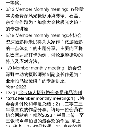
一等奖。
3/12 Member Monthly meeting: 各聆听
本协会资深风光摄影师冯彝诤、石磊、
余文金作题为＂加拿大金秋极光之旅＂
的专题讲座
2/19 Member monthly meeting:本协会
资深摄影师朱彤将为大家作＂旅游摄影
的一点体会＂的主题分享。主要内容将
以巴塞罗那打卡为例，讨论旅游摄影的
特点及应对方法。
1/9 Member monthly meeting: 协会资
深野生动物摄影师郑剑副会长作题为＂
业余拍鸟经验谈＂的专题讲座。
Year 2023
12/31
北卡华人摄影协会会员作品选刊
12/12 Member monthly meeting: 1）. 协
会会务讨论和年度总结；2）. 二零二三
年最喜欢的作品分享。请每一位会员在
协会网站的＂精彩2023＂栏目上传一至
三张您今年拍摄的最喜欢的作品, 填上
1）作者；2）作品标题，2）喜欢的原