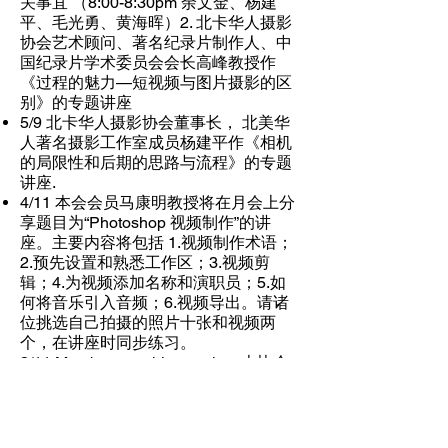
关事宜 （8:00-8:30pm 余文金、杨建
平、毛光勇、黄海晖）2. 北卡华人
摄影
协会艺术顾问、著名纪录片制作人、中
国纪录片学术委员会会长高峰教授作
《过程的魅力—短视频与图片摄影的区
别》的专题讲座
5/9 北卡华人摄影协会董事长， 北美华
人著名摄影工作室成员杨建平作《相机
的局限性和后期的思路与流程》
的专题
讲座.
4/11 本会会员马康明教授将在月会上分
享题目为“Photoshop 视频制作”的讲
座。主要内容将包括 1.视频制作术
语；
2.预先设置和熟悉工作区；3.视频剪
辑；4.为视频添加名称和演职员；5.如
何将音乐引入音频；6.视频导出。请诸
位挑选自己拍摄的照片十张和视频两
个，在讲座时同步练习。
3/11 Member monthly meeting: 本协会
三月月会定于三月十一日（星期六）晚
九点到十点半参加大西洋摄影协
会主办
题为“诚实记录、艺术表达“ 的摄影讲
座。讲座嘉宾：Larry Deng; 讲座地点：