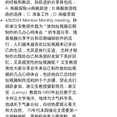
的经验和教训。孙跃进的分享将包括：
A. 南极探险vs南极旅游；B.南极旅游线
路的选择； C. 准备工作；D. 南极景观
4/9/2024 Member Monthly meeting: 聆
听谢立安教授作题为＂旅拍短视频后期
制作的几点心得体会 ＂的专题分享。随
着视频分享平台和后期编辑软件的流
行，人们越来越喜欢以短视频来记录自
己的生活，尤其是旅行足迹。 怎样才能
制作出既给自己和亲朋好友留下美好回
忆，又具观赏性的短视频呢？ 立安教授
将给大家分享近年来自己制作旅拍短视
频的几点心得体会，包括他自己总结的
短视频制作流程的十个步骤。望会员们
踊跃参加。谢立安教授摄影简历：谢立
安（Lenny）教授自1992年起任教于北
卡州立大学海洋、地球与大气科学系。
他成长于气象台站，自幼热爱观云看天
和大自然。 70年代末因做论文需要第一
次接触相机，用相机收集云图资料，也